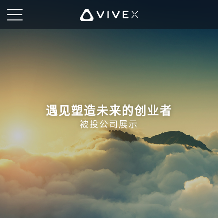
VIVE
X
|
新
创
遇见塑造未来的创业者
公
被投公司展示
司